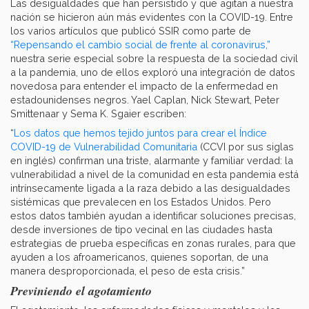
Las desigualdades que han persistido y que agitan a nuestra
nación se hicieron aún más evidentes con la COVID-19. Entre
los varios artículos que publicó SSIR como parte de
“Repensando el cambio social de frente al coronavirus,”
nuestra serie especial sobre la respuesta de la sociedad civil
a la pandemia, uno de ellos exploró una integración de datos
novedosa para entender el impacto de la enfermedad en
estadounidenses negros. Yael Caplan, Nick Stewart, Peter
Smittenaar y Sema K. Sgaier escriben:
“
Los datos que hemos tejido juntos para crear el Índice
COVID-19 de Vulnerabilidad Comunitaria
(CCVI por sus siglas
en inglés) confirman una triste, alarmante y familiar verdad: la
vulnerabilidad a nivel de la comunidad en esta pandemia está
intrínsecamente ligada a la raza debido a las desigualdades
sistémicas que prevalecen en los Estados Unidos. Pero
estos datos también ayudan a identificar soluciones precisas,
desde inversiones de tipo vecinal en las ciudades hasta
estrategias de prueba específicas en zonas rurales, para que
ayuden a los afroamericanos, quienes soportan, de una
manera desproporcionada, el peso de esta crisis.”
Previniendo el agotamiento