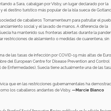
ando a Sara, cabalgan por Visby, un lugar declarado por la
l destino turístico más popular de la isla sueca de Gotland
a sociedad de caballeros Tornamenteum para patrullar el pueb
tanciamiento social y el lavado de manos. A diferencia de la
Suecia ha mantenido sus fronteras abiertas durante la pande
r restricciones de aislamiento o medidas de cuarentena, sin
 una de las tasas de infección por COVID-19 más altas de Eur
bre del European Centre for Disease Prevention and Control
l de Enfermedades), Suecia tiene actualmente una de las tas
cívica que en las restricciones gubernamentales ha demostra
como los caballeros andantes de Visby.
—Marcie Bianco
sta de Stanford Social Innovation Review publicado en la edición Invier