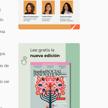
.
lo
mia
opa.
as de
do ser
no