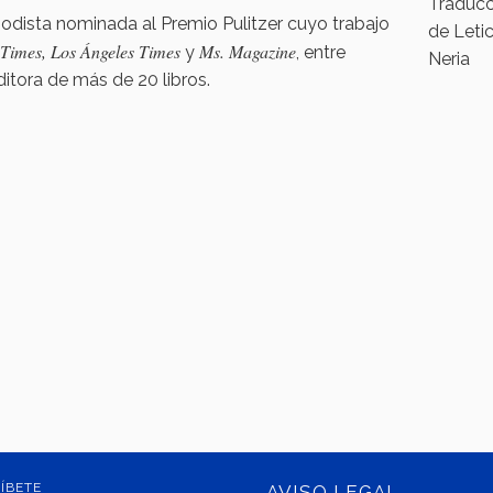
Traducc
iodista nominada al Premio Pulitzer cuyo trabajo
de Letic
Times, Los Ángeles Times
Ms. Magazine
y
, entre
Neria
ditora de más de 20 libros.
ÍBETE
AVISO LEGAL