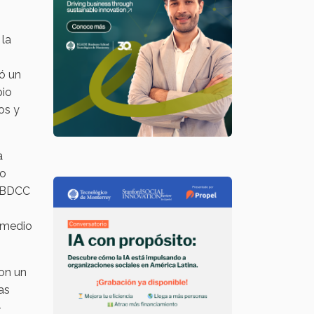
 la
eó un
pio
os y
a
ro
l BDCC
romedio
con un
as
–