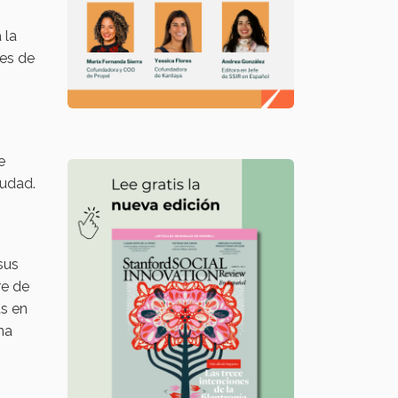
 la
nes de
e
iudad.
sus
re de
as en
na