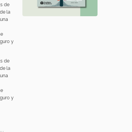
ás de
de la
 una
de
eguro y
ás de
de la
 una
de
eguro y