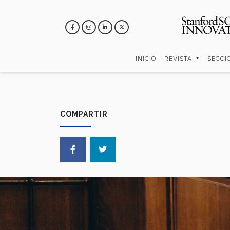
Pasar
al
contenido
principal
INICIO
REVISTA
SECCI
COMPARTIR