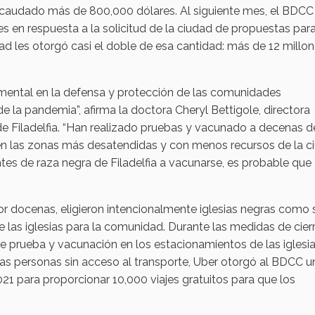
caudado más de 800,000 dólares. Al siguiente mes, el BDCC
s en respuesta a la solicitud de la ciudad de propuestas para
d les otorgó casi el doble de esa cantidad: más de 12 millo
ental en la defensa y protección de las comunidades
de la pandemia”, afirma la doctora Cheryl Bettigole, directora
de Filadelfia. “Han realizado pruebas y vacunado a decenas d
 en las zonas más desatendidas y con menos recursos de la c
antes de raza negra de Filadelfia a vacunarse, es probable que
or docenas, eligieron intencionalmente iglesias negras como 
e las iglesias para la comunidad. Durante las medidas de cier
 de prueba y vacunación en los estacionamientos de las iglesi
a las personas sin acceso al transporte, Uber otorgó al BDCC u
21 para proporcionar 10,000 viajes gratuitos para que los