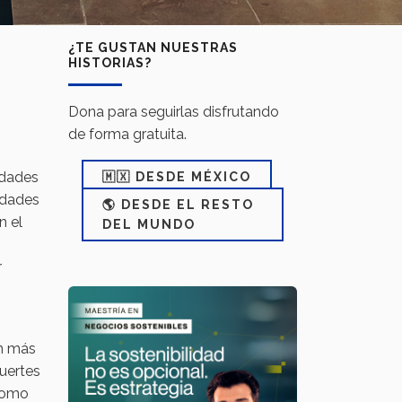
¿TE GUSTAN NUESTRAS
HISTORIAS?
Dona para seguirlas disfrutando
de forma gratuita.
idades
🇲🇽 DESDE MÉXICO
edades
🌎 DESDE EL RESTO
n el
DEL MUNDO
r
ón más
uertes
 como