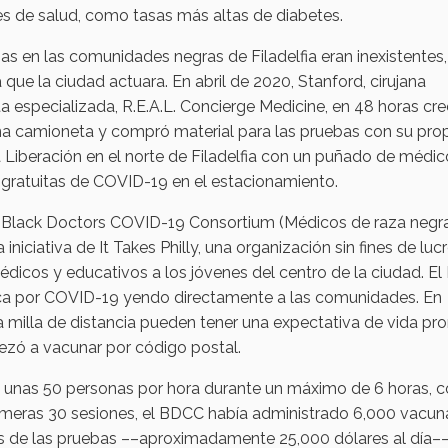
es de salud, como tasas más altas de diabetes.
as en las comunidades negras de Filadelfia eran inexistentes,
ue la ciudad actuara. En abril de 2020, Stanford, cirujana
a especializada, R.E.A.L. Concierge Medicine, en 48 horas cr
a camioneta y compró material para las pruebas con su pro
la Liberación en el norte de Filadelfia con un puñado de médic
 gratuitas de COVID-19 en el estacionamiento.
de Black Doctors COVID-19 Consortium (Médicos de raza negr
niciativa de It Takes Philly, una organización sin fines de luc
édicos y educativos a los jóvenes del centro de la ciudad. E
ica por COVID-19 yendo directamente a las comunidades. En
na milla de distancia pueden tener una expectativa de vida p
pezó a vacunar por código postal.
 a unas 50 personas por hora durante un máximo de 6 horas, 
rimeras 30 sesiones, el BDCC había administrado 6,000 vacun
s de las pruebas ––aproximadamente 25,000 dólares al día–