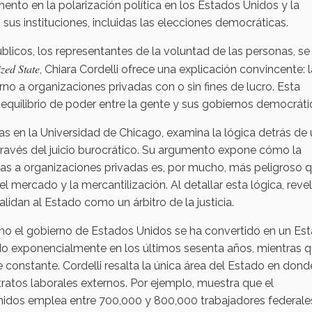
ento en la polarización política en los Estados Unidos y la
sus instituciones, incluidas las elecciones democráticas.
úblicos, los representantes de la voluntad de las personas, se
zed State
, Chiara Cordelli ofrece una explicación convincente: l
rno a organizaciones privadas con o sin fines de lucro. Esta
 equilibrio de poder entre la gente y sus gobiernos democráti
icas en la Universidad de Chicago, examina la lógica detrás de
 través del juicio burocrático. Su argumento expone cómo la
cas a organizaciones privadas es, por mucho, más peligroso 
el mercado y la mercantilización. Al detallar esta lógica, reve
lidan al Estado como un árbitro de la justicia.
mo el gobierno de Estados Unidos se ha convertido en un Es
ido exponencialmente en los últimos sesenta años, mientras q
constante. Cordelli resalta la única área del Estado en donde
tratos laborales externos. Por ejemplo, muestra que el
idos emplea entre 700,000 y 800,000 trabajadores federale