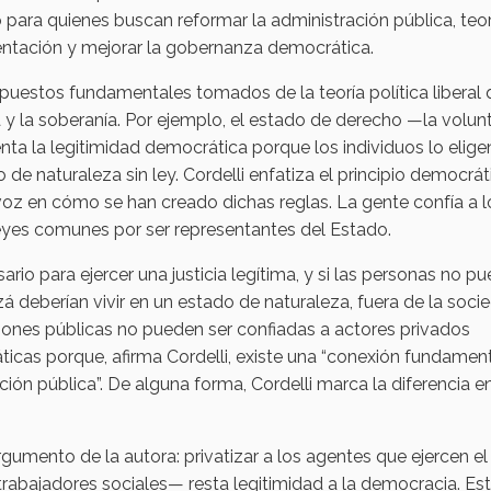
para quienes buscan reformar la administración pública, teor
sentación y mejorar la gobernanza democrática.
supuestos fundamentales tomados de la teoría política liberal
a y la soberanía. Por ejemplo, el estado de derecho —la volun
ta la legitimidad democrática porque los individuos lo elige
 de naturaleza sin ley. Cordelli enfatiza el principio democrá
 voz en cómo se han creado dichas reglas. La gente confía a l
leyes comunes por ser representantes del Estado.
io para ejercer una justicia legítima, y si las personas no p
á deberían vivir en un estado de naturaleza, fuera de la soci
isiones públicas no pueden ser confiadas a actores privados
as porque, afirma Cordelli, existe una “conexión fundament
ción pública”. De alguna forma, Cordelli marca la diferencia en
umento de la autora: privatizar a los agentes que ejercen el
abajadores sociales— resta legitimidad a la democracia. Est