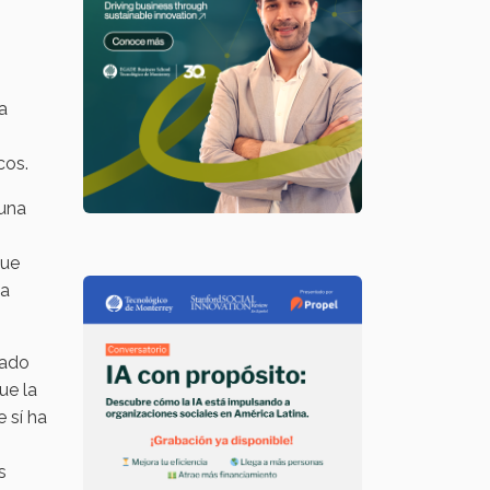
a
cos.
 una
que
la
tado
ue la
 sí ha
s