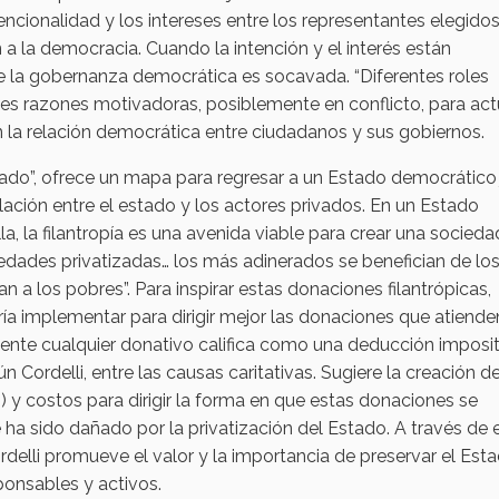
encionalidad y los intereses entre los representantes elegidos
n a la democracia. Cuando la intención y el interés están
 de la gobernanza democrática es socavada. “Diferentes roles
tes razones motivadoras, posiblemente en conflicto, para actu
an la relación democrática entre ciudadanos y sus gobiernos.
tizado”, ofrece un mapa para regresar a un Estado democrático
relación entre el estado y los actores privados. En un Estado
a, la filantropía es una avenida viable para crear una socied
ciedades privatizadas… los más adinerados se benefician de lo
an a los pobres”. Para inspirar estas donaciones filantrópicas,
ría implementar para dirigir mejor las donaciones que atiende
ente cualquier donativo califica como una deducción imposit
ún Cordelli, entre las causas caritativas. Sugiere la creación 
y costos para dirigir la forma en que estas donaciones se
e ha sido dañado por la privatización del Estado. A través de 
ordelli promueve el valor y la importancia de preservar el Est
onsables y activos.