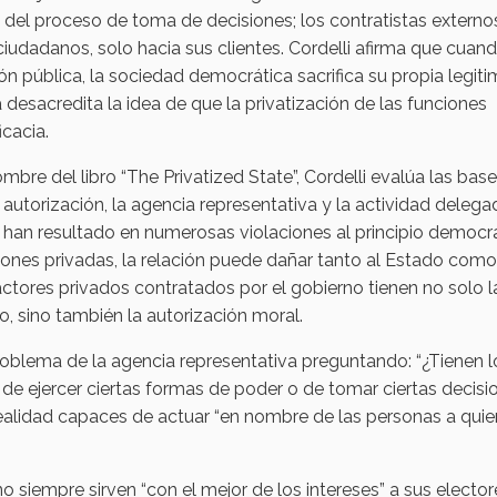
del proceso de toma de decisiones; los contratistas externos
ciudadanos, solo hacia sus clientes. Cordelli afirma que cuan
ión pública, la sociedad democrática sacrifica su propia legit
 desacredita la idea de que la privatización de las funciones
cacia.
bre del libro “The Privatized State”, Cordelli evalúa las base
autorización, la agencia representativa y la actividad deleg
y han resultado en numerosas violaciones al principio democrá
ones privadas, la relación puede dañar tanto al Estado como
actores privados contratados por el gobierno tienen no solo l
, sino también la autorización moral.
problema de la agencia representativa preguntando: “¿Tienen l
 de ejercer ciertas formas de poder o de tomar ciertas decisi
realidad capaces de actuar “en nombre de las personas a quie
 siempre sirven “con el mejor de los intereses” a sus elector