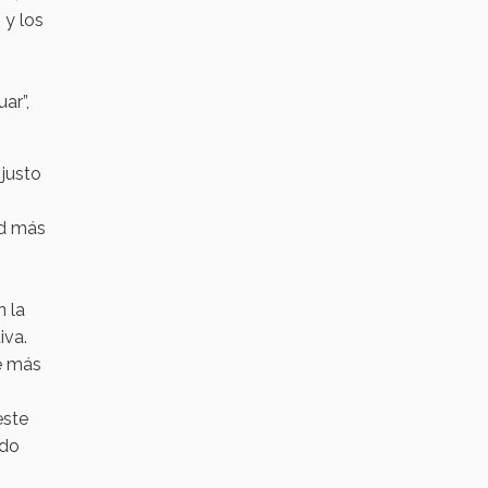
 y los
ar”,
 justo
ad más
s
n la
iva.
de más
este
ado