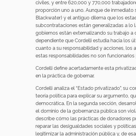
civiles, y entre 620,000 y 770,000 trabajado
proporción uno a uno. Aunque de inmediato s
Blackwater) y el antiguo dilema que los esta
subcontrataciones están generalizadas a lo la
gobiernos están externalizando su trabajo a 
dependiente que Cordelli estudia hacia los úl
cuanto a su responsabilidad y acciones, los
estas responsabilidades no son funcionarios p
Cordelli define acertadamente esta privatiza
en la práctica de gobernar.
Cordelli analiza el “Estado privatizado”, su con
teoría política para explicar su argumento, q
democrática. En la segunda sección, desarrol
el dominio de la gobernanza pública son viol
describe cómo las prácticas de donadores pr
reparar las desigualdades sociales y política
legitimizar la administración pública y, de e