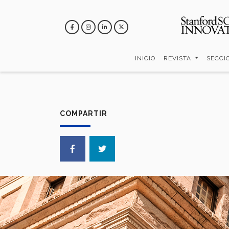
Pasar
al
contenido
principal
INICIO
REVISTA
SECCI
COMPARTIR