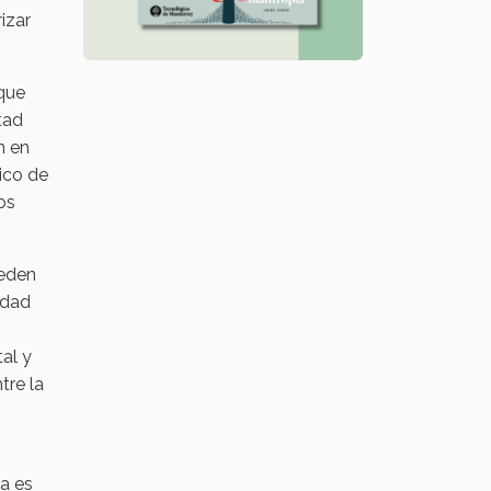
izar
 que
tad
n en
tico de
os
ueden
edad
al y
tre la
a es