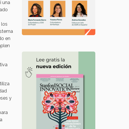
i una
mado
 los
sistema
do en
mplen
tiva
iliza
idad
eses y
para
 a