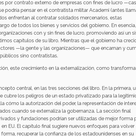
res por contrato externo de empresas con fines de lucro —cas
e podría pensar en el contratista militar Academi (antes lla
dos enfrentan al contratar soldados mercenarios, estas
rgo de todos los bienes y servicios del gobierno. En esencia,
organizaciones con y sin fines de lucro, promoviendo así un 
timos capítulos de su libro. Mientras que el gobierno ha creci
 actores —la gente y las organizaciones— que encarnan y cu
úblicos sino contratistas.
ción, este crecimiento en la externalización, como transforma
cepto central, en las tres secciones del libro. En la primera, ut
ue cubre los peligros de un estado privatizado para la legitim
la cómo la autorización del poder, la representación de inter
ados cuando se externaliza la gobernanza. La sección final
ivados y fundaciones podrían ser utilizadas de mejor forma 
s en EU. El capítulo final sugiere nuevos enfoques para volver
sa forma, recuperar la confianza de los estadounidenses en su