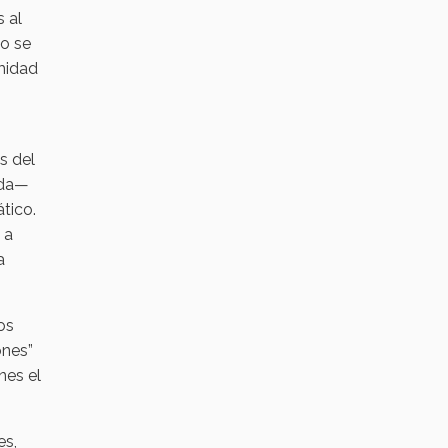
 al
do se
imidad
s del
ada—
tico.
 a
a
os
ones”
nes el
es,