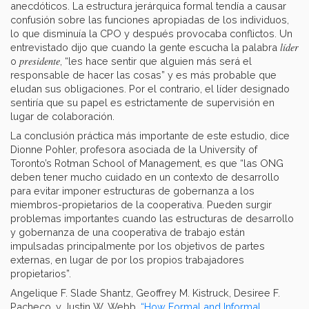
anecdóticos. La estructura jerárquica formal tendía a causar
confusión sobre las funciones apropiadas de los individuos,
lo que disminuía la CPO y después provocaba conflictos. Un
líder
entrevistado dijo que cuando la gente escucha la palabra
presidente
o
, “les hace sentir que alguien más será el
responsable de hacer las cosas” y es más probable que
eludan sus obligaciones. Por el contrario, el líder designado
sentiría que su papel es estrictamente de supervisión en
lugar de colaboración.
La conclusión práctica más importante de este estudio, dice
Dionne Pohler, profesora asociada de la University of
Toronto’s Rotman School of Management, es que “las ONG
deben tener mucho cuidado en un contexto de desarrollo
para evitar imponer estructuras de gobernanza a los
miembros-propietarios de la cooperativa. Pueden surgir
problemas importantes cuando las estructuras de desarrollo
y gobernanza de una cooperativa de trabajo están
impulsadas principalmente por los objetivos de partes
externas, en lugar de por los propios trabajadores
propietarios”.
Angelique F. Slade Shantz, Geoffrey M. Kistruck, Desiree F.
Pacheco, y Justin W. Webb,
“How Formal and Informal