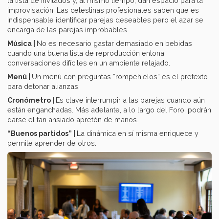
la lista de invitados y, al mismo tiempo, dan espacio para la
improvisación. Las celestinas profesionales saben que es
indispensable identificar parejas deseables pero el azar se
encarga de las parejas improbables.
Música |
No es necesario gastar demasiado en bebidas
cuando una buena lista de reproducción entona
conversaciones difíciles en un ambiente relajado.
Menú |
Un menú con preguntas “rompehielos” es el pretexto
para detonar alianzas.
Cronómetro |
Es clave interrumpir a las parejas cuando aún
están enganchadas. Más adelante, a lo largo del Foro, podrán
darse el tan ansiado apretón de manos.
“Buenos partidos” |
La dinámica en sí misma enriquece y
permite aprender de otros.