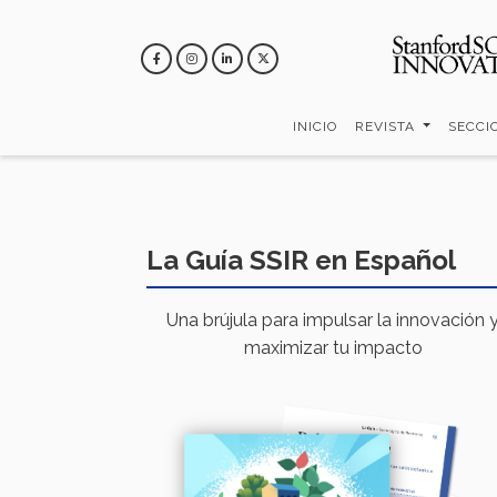
Pasar
al
contenido
principal
INICIO
REVISTA
SECCI
La Guía SSIR en Español
Una brújula para impulsar la innovación 
maximizar tu impacto